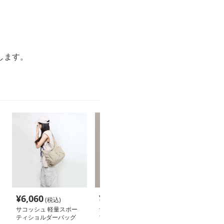
します。
¥
6,060
¥
3,040
¥
4,840
(税込)
(税込)
(税込
サコッシュ 軽量スポー
サコッシュ 軽やかシン
サコッシュ 上
ティショルダーバッグ
プルショルダー
マル革製サコッ