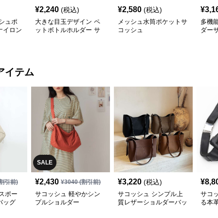
¥
2,240
¥
2,580
¥
3,1
(税込)
(税込)
シュポ
大きな目玉デザイン ペ
メッシュ水筒ポケットサ
多機
ナイロン
ットボトルホルダー サ
コッシュ
ダー
コッシュ
アイテム
SALE
¥
2,430
¥
3,220
¥
8,8
(税込)
割引前)
¥
3040
(割引前)
スポー
サコッシュ 軽やかシン
サコッシュ シンプル上
サコ
バッグ
プルショルダー
質レザーショルダーバッ
る本
グ