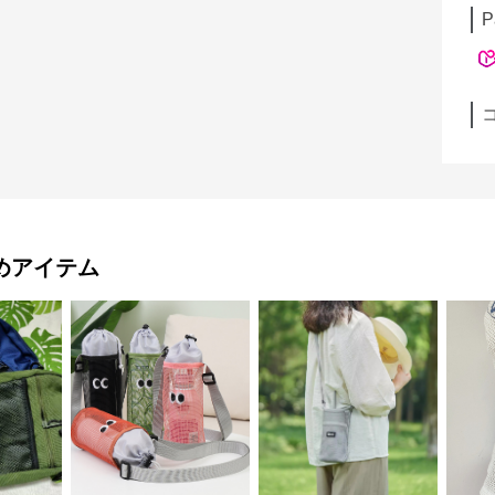
P
めアイテム