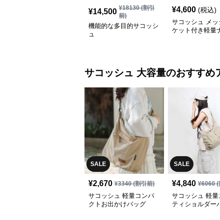
¥
18130
(割引
¥
4,600
(税込)
¥
14,500
前)
サコッシュ メッ
機能的な多目的サコッシ
ケット付き軽量
ュ
サコッシュ
サコッシュ
大容量
のおすすめ
SALE
SALE
¥
2,670
¥
4,840
¥
3340
(割引前)
¥
6060
(
サコッシュ 軽量コンパ
サコッシュ 軽量
クトお出かけバッグ
ティショルダー