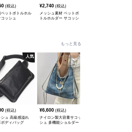
60
¥
2,740
¥
5,100
(税込)
(税込)
(税込)
能ペットボトルホル
メッシュ素材 ペットボ
携帯水筒ポーチ 斜めが
サコッシュ
トルホルダー サコッシ
けサコッシュ
ュ
もっと見る
人気
00
¥
6,600
¥
3,640
(税込)
(税込)
(税込)
ッシュ 高級感溢れ
ナイロン製大容量サコッ
サコッシュ 男女兼用ナ
革ボディバッグ
シュ 多機能ショルダー
イロン製ウエストバッグ
バッグ
軽量大容量