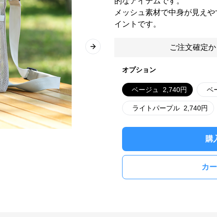
的なアイテムです。
メッシュ素材で中身が見えや
イントです。
ご注文確定か
Next slide
オプション
ベージュ
2,740
円
ベ
ライトパープル
2,740
円
購
カー