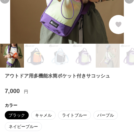
Previous slide
Ne
アウトドア用多機能水筒ポケット付きサコッシュ
7,000
円
カラー
ブラック
キャメル
ライトブルー
パープル
ネイビーブルー