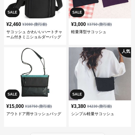
SALE
SALE
¥
2,460
¥
3,000
¥
3080
(割引前)
¥
3750
(割引前)
サコッシュ かわいいハートチャ
軽量薄型サコッシュ
ーム付きミニショルダーバッグ
人気
SALE
SALE
¥
15,000
¥
3,380
¥
18750
(割引前)
¥
4230
(割引前)
アウトドア用サコッシュバッグ
シンプル軽量サコッシュ