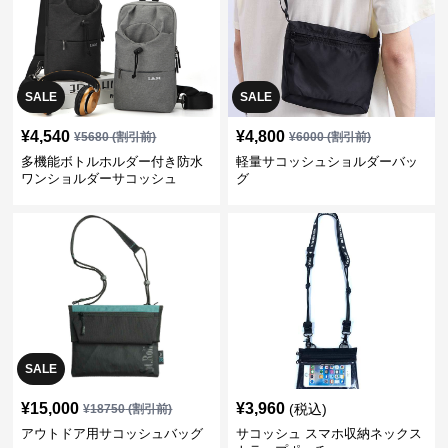
SALE
SALE
¥
4,540
¥
4,800
¥
5680
(割引前)
¥
6000
(割引前)
多機能ボトルホルダー付き防水
軽量サコッシュショルダーバッ
ワンショルダーサコッシュ
グ
SALE
¥
15,000
¥
3,960
(税込)
¥
18750
(割引前)
アウトドア用サコッシュバッグ
サコッシュ スマホ収納ネックス