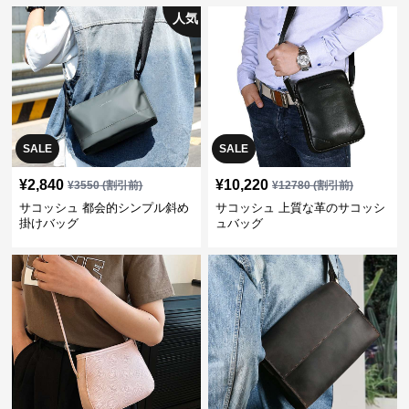
人気
SALE
SALE
¥
2,840
¥
10,220
¥
3550
(割引前)
¥
12780
(割引前)
サコッシュ 都会的シンプル斜め
サコッシュ 上質な革のサコッシ
掛けバッグ
ュバッグ