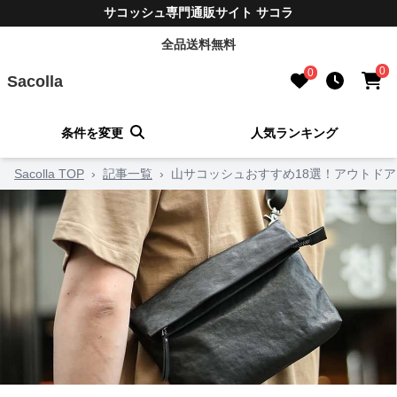
サコッシュ専門通販サイト サコラ
全品送料無料
0
0
Sacolla
条件を変更
人気ランキング
Sacolla TOP
›
記事一覧
›
山サコッシュおすすめ18選！アウトド